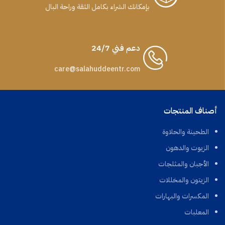
بإمكانك الشراء بكامل الثقة وراحة البال
دعم فني 24/7
care@salahuddeentr.com
أصناف المنتجات
الطحينة والحلاوة
الزيوت والدهون
الأجبان والمثلجات
الزيتون والمخللات
المكسرات والبهارات
المعلبات