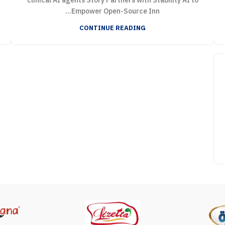
clinical AI agents Story Partners with Stability AI to
Empower Open-Source Inn...
CONTINUE READING