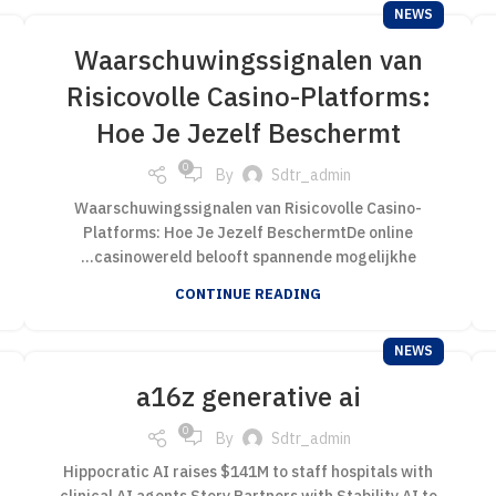
NEWS
Waarschuwingssignalen van
Risicovolle Casino-Platforms:
Hoe Je Jezelf Beschermt
0
By
Sdtr_admin
Waarschuwingssignalen van Risicovolle Casino-
Platforms: Hoe Je Jezelf BeschermtDe online
casinowereld belooft spannende mogelijkhe...
CONTINUE READING
NEWS
a16z generative ai
0
By
Sdtr_admin
Hippocratic AI raises $141M to staff hospitals with