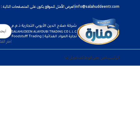
info@salahuddeentr.com
العرض الأمثل للموقع يكون على المتصفحات التالية : إنترنت اكسبلورر 10 فما فوق،
اختر الفئ
الرئيسية
من نحن
الوظائف
اتصل بنا