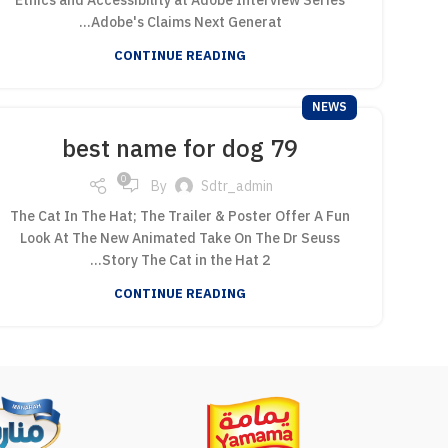
Ethics and Accessibility at Adobe Interview Series
Adobe's Claims Next Generat...
CONTINUE READING
NEWS
best name for dog 79
0
By
Sdtr_admin
The Cat In The Hat; The Trailer & Poster Offer A Fun
Look At The New Animated Take On The Dr Seuss
Story The Cat in the Hat 2...
CONTINUE READING