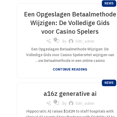
NEWS
Een Opgeslagen Betaalmethode
Wijzigen: De Volledige Gids
voor Casino Spelers
0
By
Sdtr_admin
Een Opgeslagen Betaalmethode Wijzigen: De
Volledige Gids voor Casino SpelersHet wijzigen van
uw betaalmethode in een online casino...
CONTINUE READING
NEWS
a16z generative ai
0
By
Sdtr_admin
Hippocratic AI raises $141M to staff hospitals with