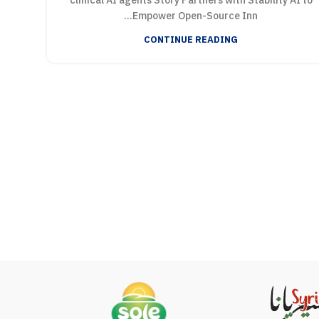
clinical AI agents Story Partners with Stability AI to
Empower Open-Source Inn...
CONTINUE READING