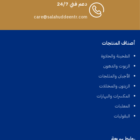
دعم فني 24/7
care@salahuddeentr.com
أصناف المنتجات
الطحينة والحلاوة
الزيوت والدهون
الأجبان والمثلجات
الزيتون والمخللات
المكسرات والبهارات
المعلبات
البقوليات
روابط سريعة