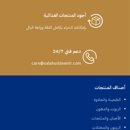
أجود المنتجات الغذائية
بإمكانك الشراء بكامل الثقة وراحة البال
دعم فني 24/7
care@salahuddeentr.com
أصناف المنتجات
الطحينة والحلاوة
الزيوت والدهون
الأجبان والمثلجات
الزيتون والمخللات