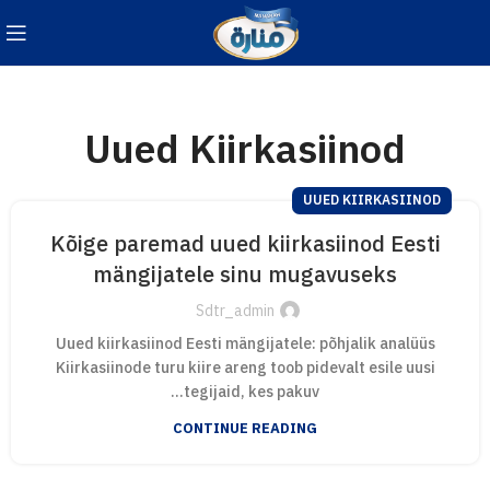
Uued Kiirkasiinod
UUED KIIRKASIINOD
Kõige paremad uued kiirkasiinod Eesti
mängijatele sinu mugavuseks
Sdtr_admin
Uued kiirkasiinod Eesti mängijatele: põhjalik analüüs
Kiirkasiinode turu kiire areng toob pidevalt esile uusi
tegijaid, kes pakuv...
CONTINUE READING