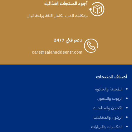
أجود المنتجات الغذائية
بإمكانك الشراء بكامل الثقة وراحة البال
دعم فني 24/7
care@salahuddeentr.com
أصناف المنتجات
الطحينة والحلاوة
الزيوت والدهون
الأجبان والمثلجات
الزيتون والمخللات
المكسرات والبهارات