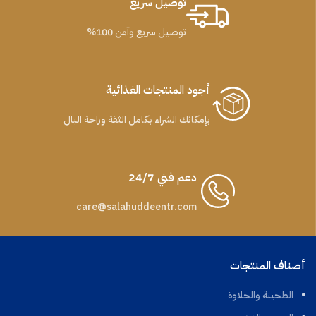
توصيل سريع
توصيل سريع وآمن 100%
أجود المنتجات الغذائية
بإمكانك الشراء بكامل الثقة وراحة البال
دعم فني 24/7
care@salahuddeentr.com
أصناف المنتجات
الطحينة والحلاوة