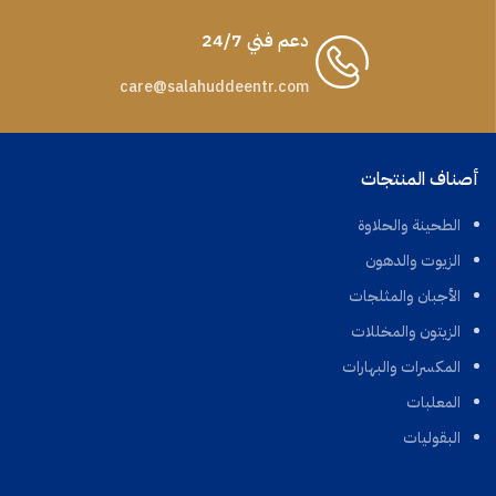
دعم فني 24/7
care@salahuddeentr.com
أصناف المنتجات
الطحينة والحلاوة
الزيوت والدهون
الأجبان والمثلجات
الزيتون والمخللات
المكسرات والبهارات
المعلبات
البقوليات