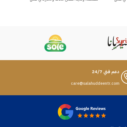
رام بذوق
نكهات الحلاوة الطحينية لعملائنا الكرام بذوق
نكهات الح
وجودة عالية.
دعم فني 24/7
care@salahuddeentr.com