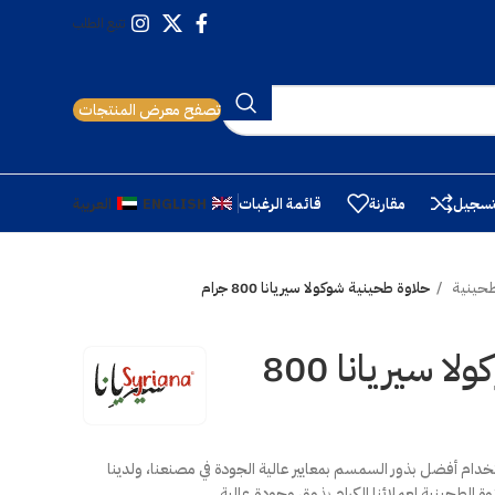
تتبع الطلب
تصفح معرض المنتجات
تسجيل
مقارنة
قائمة الرغبات
ENGLISH
العربية
لطحينية
حلاوة طحينية شوكولا سيريانا 800 جرام
حلاوة طحينية شوكولا سيريانا 800
دام أفضل بذور السمسم بمعايير عالية الجودة في مصنعنا، ولدينا
ة الطحينية لعملائنا الكرام بذوق وجودة عالية.