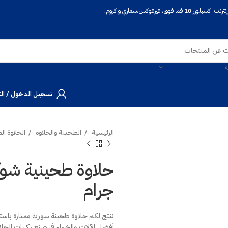
 فيرفوكس،سفاري و كروم.
ة
تسجيل الدخول / ال
الرئيسية
الطحينة والحلاوة
الحلاوة ا
جرام
ننتج لكم حلاوة طحينة سورية ممتازة باستخ
أفضل الآلات والخبراء في صنع نكهات الحلاو