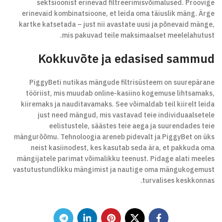
sektsioonist erinevad filtreerimisvõimalused. Proovige
erinevaid kombinatsioone, et leida oma täiuslik mäng. Ärge
kartke katsetada – just nii avastate uusi ja põnevaid mänge,
mis pakuvad teile maksimaalset meelelahutust.
Kokkuvõte ja edasised sammud
PiggyBeti nutikas mängude filtrisüsteem on suurepärane
tööriist, mis muudab online-kasiino kogemuse lihtsamaks,
kiiremaks ja nauditavamaks. See võimaldab teil kiirelt leida
just need mängud, mis vastavad teie individuaalsetele
eelistustele, säästes teie aega ja suurendades teie
mängurõõmu. Tehnoloogia areneb pidevalt ja PiggyBet on üks
neist kasiinodest, kes kasutab seda ära, et pakkuda oma
mängijatele parimat võimalikku teenust. Pidage alati meeles
vastutustundlikku mängimist ja nautige oma mängukogemust
turvalises keskkonnas.