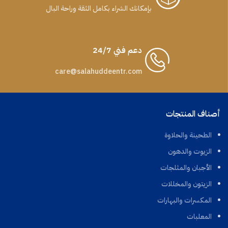
بإمكانك الشراء بكامل الثقة وراحة البال
دعم فني 24/7
care@salahuddeentr.com
أصناف المنتجات
الطحينة والحلاوة
الزيوت والدهون
الأجبان والمثلجات
الزيتون والمخللات
المكسرات والبهارات
المعلبات