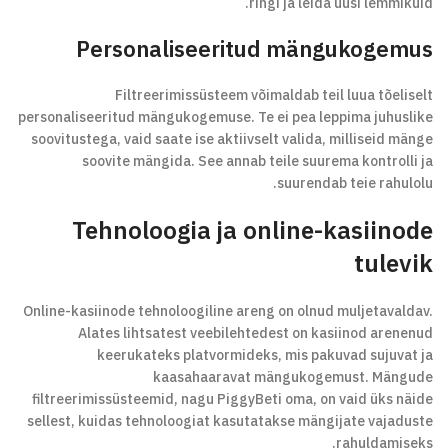
ringi ja leida uusi lemmikuid.
Personaliseeritud mängukogemus
Filtreerimissüsteem võimaldab teil luua tõeliselt
personaliseeritud mängukogemuse. Te ei pea leppima juhuslike
soovitustega, vaid saate ise aktiivselt valida, milliseid mänge
soovite mängida. See annab teile suurema kontrolli ja
suurendab teie rahulolu.
Tehnoloogia ja online-kasiinode
tulevik
Online-kasiinode tehnoloogiline areng on olnud muljetavaldav.
Alates lihtsatest veebilehtedest on kasiinod arenenud
keerukateks platvormideks, mis pakuvad sujuvat ja
kaasahaaravat mängukogemust. Mängude
filtreerimissüsteemid, nagu PiggyBeti oma, on vaid üks näide
sellest, kuidas tehnoloogiat kasutatakse mängijate vajaduste
rahuldamiseks.