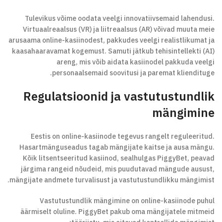
Tulevikus võime oodata veelgi innovatiivsemaid lahendusi.
Virtuaalreaalsus (VR) ja liitreaalsus (AR) võivad muuta meie
arusaama online-kasiinodest, pakkudes veelgi realistlikumat ja
kaasahaaravamat kogemust. Samuti jätkub tehisintellekti (AI)
areng, mis võib aidata kasiinodel pakkuda veelgi
personaalsemaid soovitusi ja paremat kliendituge.
Regulatsioonid ja vastutustundlik
mängimine
Eestis on online-kasiinode tegevus rangelt reguleeritud.
Hasartmänguseadus tagab mängijate kaitse ja ausa mängu.
Kõik litsentseeritud kasiinod, sealhulgas PiggyBet, peavad
järgima rangeid nõudeid, mis puudutavad mängude ausust,
mängijate andmete turvalisust ja vastutustundlikku mängimist.
Vastutustundlik mängimine on online-kasiinode puhul
äärmiselt oluline. PiggyBet pakub oma mängijatele mitmeid