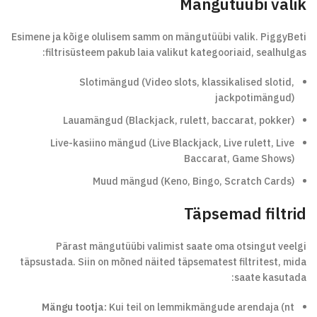
Mängutüübi valik
Esimene ja kõige olulisem samm on mängutüübi valik. PiggyBeti
filtrisüsteem pakub laia valikut kategooriaid, sealhulgas:
Slotimängud (Video slots, klassikalised slotid,
jackpotimängud)
Lauamängud (Blackjack, rulett, baccarat, pokker)
Live-kasiino mängud (Live Blackjack, Live rulett, Live
Baccarat, Game Shows)
Muud mängud (Keno, Bingo, Scratch Cards)
Täpsemad filtrid
Pärast mängutüübi valimist saate oma otsingut veelgi
täpsustada. Siin on mõned näited täpsematest filtritest, mida
saate kasutada:
Mängu tootja:
Kui teil on lemmikmängude arendaja (nt