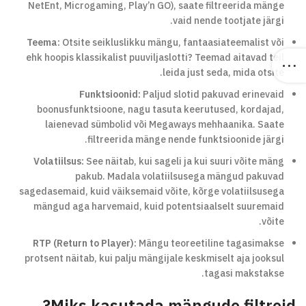
NetEnt, Microgaming, Play’n GO), saate filtreerida mänge
vaid nende tootjate järgi.
Teema:
Otsite seikluslikku mängu, fantaasiateemalist või
ehk hoopis klassikalist puuviljaslotti? Teemad aitavad teil
leida just seda, mida otsite.
Funktsioonid:
Paljud slotid pakuvad erinevaid
boonusfunktsioone, nagu tasuta keerutused, kordajad,
laienevad sümbolid või Megaways mehhaanika. Saate
filtreerida mänge nende funktsioonide järgi.
Volatiilsus:
See näitab, kui sageli ja kui suuri võite mäng
pakub. Madala volatiilsusega mängud pakuvad
sagedasemaid, kuid väiksemaid võite, kõrge volatiilsusega
mängud aga harvemaid, kuid potentsiaalselt suuremaid
võite.
RTP (Return to Player):
Mängu teoreetiline tagasimakse
protsent näitab, kui palju mängijale keskmiselt aja jooksul
tagasi makstakse.