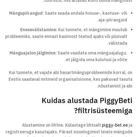
tööriistu, mis aitavad kontrollida mängimist:
Mängupiirangud:
Saate seada endale hoiuse-, kaotuse- või
aja-piiranguid.
Enesevälistamine:
Kui tunnete, et mängimine muutub
probleemiks, saate ennast kasiinost teatud ajaks või püsivalt
välistada.
Mänguajaloo jälgimine:
Saate vaadata oma mänguajalugu,
et jälgida oma kulutusi ja võite.
Kui tunnete, et vajate abi hasartmänguprobleemide korral, on
Eestis saadaval mitmeid organisatsioone, kes pakuvad tasuta
nõustamist ja abi.
Kuidas alustada PiggyBeti
filtrisüsteemiga?
Alustamine on lihtne. Külastage lihtsalt
piggy-bet.ee
ja
registreeruge kasutajaks. Pärast sisselogimist leiate mängude