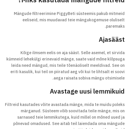
Miks kasutada mängude filtreid?
Mängude filtreerimine PiggyBeti süsteemis pakub mitmeid
eeliseid, mis muudavad teie mängukogemuse oluliselt
paremaks.
Ajasääst
Kõige ilmsem eelis on aja sääst. Selle asemel, et sirvida
kümneid lehekülgi erinevaid mänge, saate vaid mõne klõpsuga
leida need mängud, mis teile tõenäoliselt meeldivad. See on
eriti kasulik, kui teil on piiratud aeg või kui te lihtsalt ei soovi
aega raisata sobiva mängu otsimisele.
Avastage uusi lemmikuid
Filtreid kasutades võite avastada mänge, mida te muidu poleks
märganud. Süsteem võib soovitada teile mänge, mis on
sarnased teie lemmikutega, kuid millel on mõned uued ja
põnevad omadused. See aitab teil laiendada oma mängude