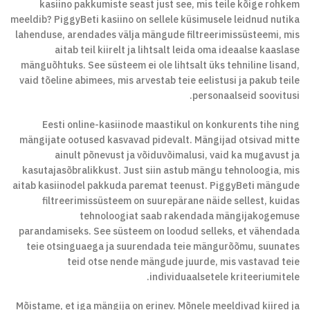
kasiino pakkumiste seast just see, mis teile kõige rohkem
meeldib? PiggyBeti kasiino on sellele küsimusele leidnud nutika
lahenduse, arendades välja mängude filtreerimissüsteemi, mis
aitab teil kiirelt ja lihtsalt leida oma ideaalse kaaslase
mänguõhtuks. See süsteem ei ole lihtsalt üks tehniline lisand,
vaid tõeline abimees, mis arvestab teie eelistusi ja pakub teile
personaalseid soovitusi.
Eesti online-kasiinode maastikul on konkurents tihe ning
mängijate ootused kasvavad pidevalt. Mängijad otsivad mitte
ainult põnevust ja võiduvõimalusi, vaid ka mugavust ja
kasutajasõbralikkust. Just siin astub mängu tehnoloogia, mis
aitab kasiinodel pakkuda paremat teenust. PiggyBeti mängude
filtreerimissüsteem on suurepärane näide sellest, kuidas
tehnoloogiat saab rakendada mängijakogemuse
parandamiseks. See süsteem on loodud selleks, et vähendada
teie otsinguaega ja suurendada teie mängurõõmu, suunates
teid otse nende mängude juurde, mis vastavad teie
individuaalsetele kriteeriumitele.
Mõistame, et iga mängija on erinev. Mõnele meeldivad kiired ja