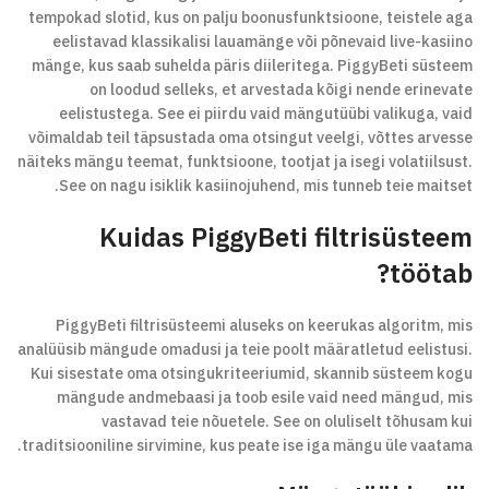
tempokad slotid, kus on palju boonusfunktsioone, teistele aga
eelistavad klassikalisi lauamänge või põnevaid live-kasiino
mänge, kus saab suhelda päris diileritega. PiggyBeti süsteem
on loodud selleks, et arvestada kõigi nende erinevate
eelistustega. See ei piirdu vaid mängutüübi valikuga, vaid
võimaldab teil täpsustada oma otsingut veelgi, võttes arvesse
näiteks mängu teemat, funktsioone, tootjat ja isegi volatiilsust.
See on nagu isiklik kasiinojuhend, mis tunneb teie maitset.
Kuidas PiggyBeti filtrisüsteem
töötab?
PiggyBeti filtrisüsteemi aluseks on keerukas algoritm, mis
analüüsib mängude omadusi ja teie poolt määratletud eelistusi.
Kui sisestate oma otsingukriteeriumid, skannib süsteem kogu
mängude andmebaasi ja toob esile vaid need mängud, mis
vastavad teie nõuetele. See on oluliselt tõhusam kui
traditsiooniline sirvimine, kus peate ise iga mängu üle vaatama.