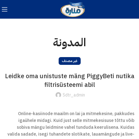
المدونة
غير مصنف
Leidke oma unistuste mäng PiggyBeti nutika
filtrisüsteemi abil
Sdtr_admin
Online-kasiinode maailm on lai ja mitmekesine, pakkudes
igaühele midagi. Kuid just selle mitmekesisuse tõttu võib
sobiva mängu leidmine vahel tunduda keerulisena. Kuidas
valida sadade, isegi tuhandete slotikate, lauamängude ja live-