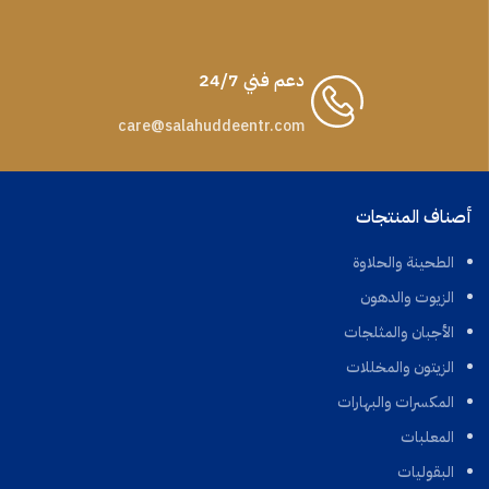
دعم فني 24/7
care@salahuddeentr.com
أصناف المنتجات
الطحينة والحلاوة
الزيوت والدهون
الأجبان والمثلجات
الزيتون والمخللات
المكسرات والبهارات
المعلبات
البقوليات