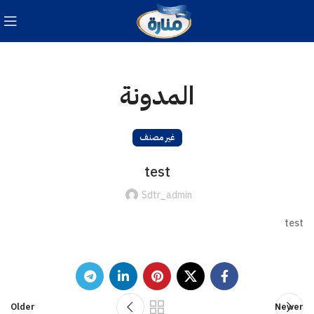
المدونة
غير مصنف
test
Sdtr_admin
test
Older
Newer