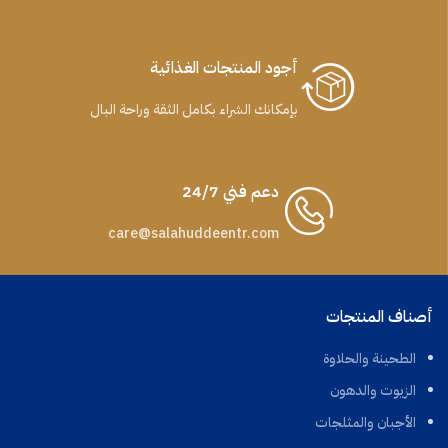
أجود المنتجات الغذائية
بإمكانك الشراء بكامل الثقة وراحة البال
دعم فني 24/7
care@salahuddeentr.com
أصناف المنتجات
الطحينة والحلاوة
الزيوت والدهون
الأجبان والمثلجات