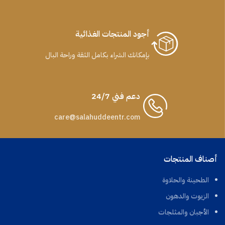
أجود المنتجات الغذائية
بإمكانك الشراء بكامل الثقة وراحة البال
دعم فني 24/7
care@salahuddeentr.com
أصناف المنتجات
الطحينة والحلاوة
الزيوت والدهون
الأجبان والمثلجات