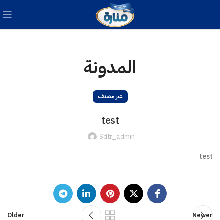
المدونة
غير مصنف
test
Sdtr_admin
test
Older
Newer