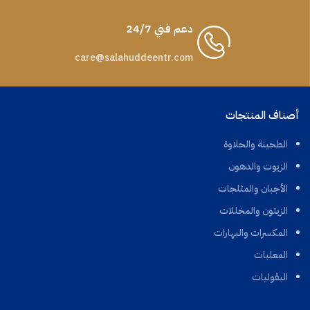
دعم فني 24/7
care@salahuddeentr.com
أصناف المنتجات
الطحينة والحلاوة
الزيوت والدهون
الأجبان والمثلجات
الزيتون والمخللات
المكسرات والبهارات
المعلبات
البقوليات