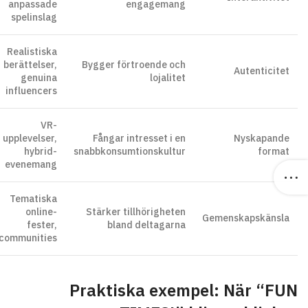
anpassade
engagemang
spelinslag
Realistiska
berättelser,
Bygger förtroende och
Autenticitet
genuina
lojalitet
influencers
VR-
upplevelser,
Fångar intresset i en
Nyskapande
hybrid-
snabbkonsumtionskultur
format
evenemang
Tematiska
online-
Stärker tillhörigheten
Gemenskapskänsla
fester,
bland deltagarna
communities
Praktiska exempel: När “FUN