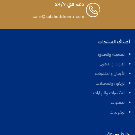
دعم فني 24/7
care@salahuddeentr.com
أصناف المنتجات
الطحينة والحلاوة
الزيوت والدهون
الأجبان والمثلجات
الزيتون والمخللات
المكسرات والبهارات
المعلبات
البقوليات
روابط سريعة