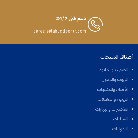
دعم فني 24/7
care@salahuddeentr.com
أصناف المنتجات
الطحينة والحلاوة
الزيوت والدهون
الأجبان والمثلجات
الزيتون والمخللات
المكسرات والبهارات
المعلبات
البقوليات