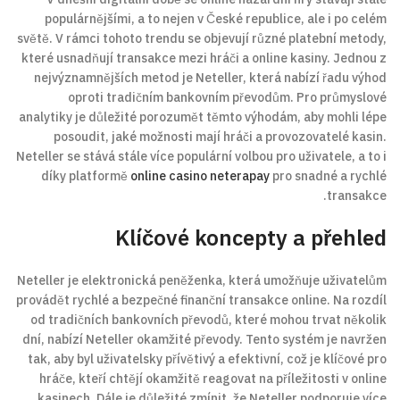
populárnějšími, a to nejen v České republice, ale i po celém
světě. V rámci tohoto trendu se objevují různé platební metody,
které usnadňují transakce mezi hráči a online kasiny. Jednou z
nejvýznamnějších metod je Neteller, která nabízí řadu výhod
oproti tradičním bankovním převodům. Pro průmyslové
analytiky je důležité porozumět těmto výhodám, aby mohli lépe
posoudit, jaké možnosti mají hráči a provozovatelé kasin.
Neteller se stává stále více populární volbou pro uživatele, a to i
díky platformě
online casino neterapay
pro snadné a rychlé
transakce.
Klíčové koncepty a přehled
Neteller je elektronická peněženka, která umožňuje uživatelům
provádět rychlé a bezpečné finanční transakce online. Na rozdíl
od tradičních bankovních převodů, které mohou trvat několik
dní, nabízí Neteller okamžité převody. Tento systém je navržen
tak, aby byl uživatelsky přívětivý a efektivní, což je klíčové pro
hráče, kteří chtějí okamžitě reagovat na příležitosti v online
kasinech. Dále je důležité zmínit, že Neteller podporuje více