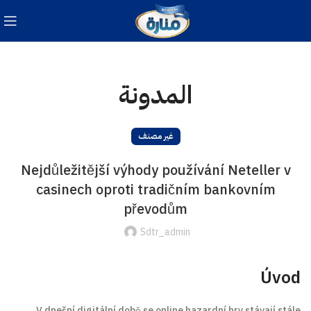
المدونة
غير مصنف
Nejdůležitější výhody používání Neteller v
casinech oproti tradičním bankovním
převodům
Sdtr_admin
Úvod
V dnešní digitální době se online hazardní hry stávají stále