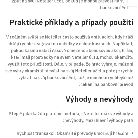
zpět na svůj Neteller účet, odkud je mohou převést na svůj
bankovní účet.
Praktické příklady a případy použití
V reálném světě se Neteller často používá v situacích, kdy hráči
chtějí rychle reagovat na nabídky v online kasinech. Například,
pokud kasino nabízí časově omezenou bonusovou akci, hráči,
kteří mají prostředky na svém Neteller účtu, mohou okamžitě
využít této příležitosti. Dále, v případě, že hráč vyhraje, může si
své výhry okamžitě převést na svůj Neteller účet a poté je rychle
vybrat na svůj bankovní účet, což je mnohem rychlejší než
čekání na bankovní převod.
Výhody a nevýhody
Stejně jako každá platební metoda, i Neteller má své výhody a
nevýhody. Mezi hlavní výhody patří:
Rychlost transakcí: Okamžité převody umožňují hráčům