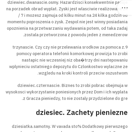
dziewiec.dwanascie.osmy. Hazardzisci konsekwentnie pasuje
na porzadek obrad wyplat. Zyski jest wlasciwie realizowane 24
/ 7 i mozesz zajmuja od kilku minut na 24 kilka godzin od
momentu poproszenia o zysk. Zespol nie jest winny posiadania
opoznienia na przetwarzaniu wydawania potem, od taka zadaj
zostala przetworzona z powodu jeden z menedzerow.
9.trzynascie. Czy czy nie przelewania srodkow za pomoca z
pomocy operatora telefonii komorkowej prowizja to zrobi
nastapic nie wczesniej niz oba�trzy dni nastepowaniu
wplynieciu ostatniego depozytu do Czlonkostwo wylaczne ze
wzgledu na kroki kontroli przeciw oszustwom.
dziewiec.czternascie. Biznes to zrobi pobrac obejmuja w
wysokosci wykorzystanie poniesionych przez Dom i ich wyplata
z Gracza pieniedzy, to nie zostaly przydzielone do gre.
dziesiec. Zachety pieniezne
dziesiatka.samotny. W vavada sto% Dodatkowy pierwszego