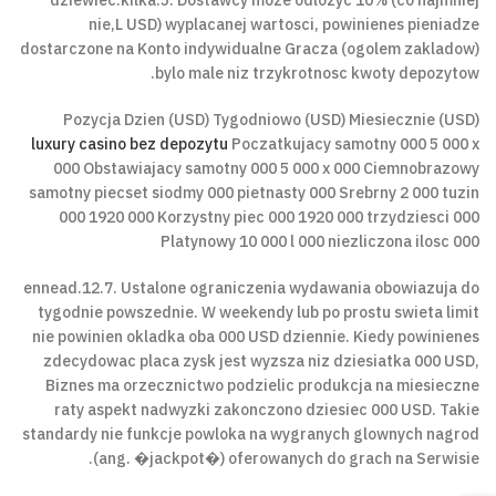
dziewiec.kilka.5. Dostawcy moze odlozyc 10% (co najmniej
nie,L USD) wyplacanej wartosci, powinienes pieniadze
dostarczone na Konto indywidualne Gracza (ogolem zakladow)
bylo male niz trzykrotnosc kwoty depozytow.
Pozycja Dzien (USD) Tygodniowo (USD) Miesiecznie (USD)
luxury casino bez depozytu
Poczatkujacy samotny 000 5 000 x
000 Obstawiajacy samotny 000 5 000 x 000 Ciemnobrazowy
samotny piecset siodmy 000 pietnasty 000 Srebrny 2 000 tuzin
000 1920 000 Korzystny piec 000 1920 000 trzydziesci 000
Platynowy 10 000 l 000 niezliczona ilosc 000
ennead.12.7. Ustalone ograniczenia wydawania obowiazuja do
tygodnie powszednie. W weekendy lub po prostu swieta limit
nie powinien okladka oba 000 USD dziennie. Kiedy powinienes
zdecydowac placa zysk jest wyzsza niz dziesiatka 000 USD,
Biznes ma orzecznictwo podzielic produkcja na miesieczne
raty aspekt nadwyzki zakonczono dziesiec 000 USD. Takie
standardy nie funkcje powloka na wygranych glownych nagrod
(ang. �jackpot�) oferowanych do grach na Serwisie.