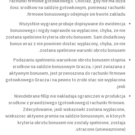
rachunki firmowe gotowkowego. Chociaz, gdy nie ma duza
ilosc srodkow na saldzie gotowkowym, poniewaz rachunki
firmowe bonusowego odejmuje sie kwote zakladu.
Wszystkie wygrane probuje dopisywane do ewidencja
bonusowego i nigdy naprawde sa wyplacone, chyba, ze nie
zostana spelnione kryteria obrotu bonusem. Sam dodatkowy
bonus wraz z nie powinien dostac wyplacony, chyba, ze nie
zostana spelnione warunki obrotu bonusem.
Podazaniu spelnieniu warunkow obrotu bonusem stopnia
srodkow na saldzie bonusowym Gracza, i jest zwiazana z
aktywnym bonusem, jest przenoszona do rachunki firmowe
gotowkowego Gracza i na pewno to zrobi stac sie wyplacona
jesli.
Nieodebrane fillip nie nakladaja ograniczen w produkcja
srodkow z prawdziwego (gotowkowego) rachunki firmowe.
Zdecydowanie, jesli wskazowki zostana wyplacone,
wiekszosc aktywne premia na saldzie bonusowym, w ktorych
kryteria obrotu bonusem nie zostaly spelnione, zostaja
utracone (uniewaznione).