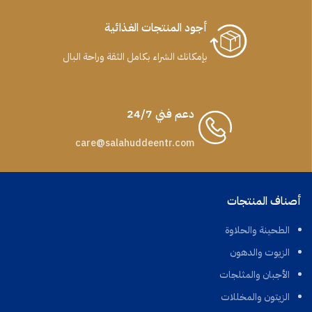
أجود المنتجات الغذائية
بإمكانك الشراء بكامل الثقة وراحة البال
دعم فني 24/7
care@salahuddeentr.com
أصناف المنتجات
الطحينة والحلاوة
الزيوت والدهون
الأجبان والمثلجات
الزيتون والمخللات