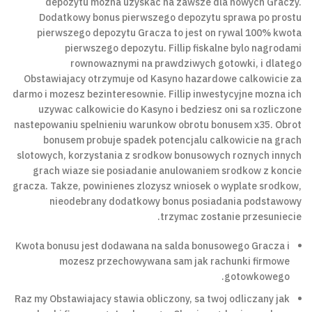
depozytu mozna uzyskac na zawsze dla nowych Graczy.
Dodatkowy bonus pierwszego depozytu sprawa po prostu
pierwszego depozytu Gracza to jest on rywal 100% kwota
pierwszego depozytu. Fillip fiskalne bylo nagrodami
rownowaznymi na prawdziwych gotowki, i dlatego
Obstawiajacy otrzymuje od Kasyno hazardowe calkowicie za
darmo i mozesz bezinteresownie. Fillip inwestycyjne mozna ich
uzywac calkowicie do Kasyno i bedziesz oni sa rozliczone
nastepowaniu spelnieniu warunkow obrotu bonusem x35. Obrot
bonusem probuje spadek potencjalu calkowicie na grach
slotowych, korzystania z srodkow bonusowych roznych innych
grach wiaze sie posiadanie anulowaniem srodkow z koncie
gracza. Takze, powinienes zlozysz wniosek o wyplate srodkow,
nieodebrany dodatkowy bonus posiadania podstawowy
trzymac zostanie przesuniecie.
Kwota bonusu jest dodawana na salda bonusowego Gracza i
mozesz przechowywana sam jak rachunki firmowe
gotowkowego.
Raz my Obstawiajacy stawia obliczony, sa twoj odliczany jak