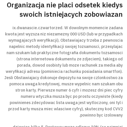
Organizacja nie placi odsetek kiedys
swoich istniejacych zobowiazan
ix.dwanascie.czwartorzed. W dowolnym momencie zadana
kwota jest wyzsza niz niezamezny 000 USD (lub w przypadkach
wymagajacych weryfikacji), Obstawiajacy trzeba z pewnoscia
napelnic metody identyfikacji swojej tozsamosci, przesylajac
nam szukam lub praktyczne fotografia dokumentu tozsamosci
(strona internetowa dokumentu ze zdjeciem), takiego od
porada, dowod osobisty lub moze rachunek za media aby
weryfikacji adresu (pominiecia rachunku posiadania smartfon).
Jesli Obstawiajacy dokonuje depozytu na swoje czlonkostwo za
pomoca uwaga kredytowej, musze wypelnic nam szukam obu
stron karty. Pierwsze numer 6 cyfr i mozesz dni piec cyfry
numeru wtyczka musza byc po prostu oczywiste (kiedy
powinienes zdecydowac lista uwaga jest wytloczony, oni tyl i
przod karty musza miec wlasciwe cyfry), skuteczny kod CVV2
powinno byc izolowany.